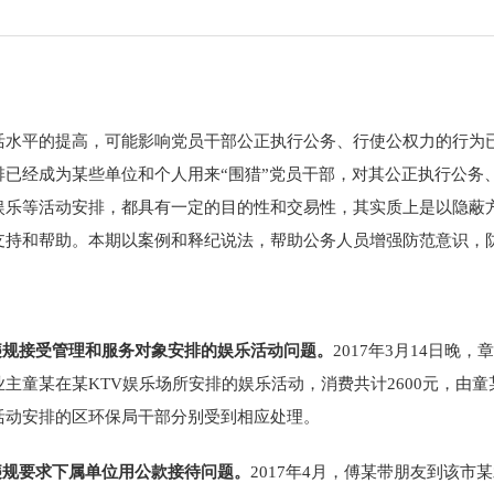
活水平的提高，可能影响党员干部公正执行公务、行使公权力的行为
排已经成为某些单位和个人用来“围猎”党员干部，对其公正执行公务
娱乐等活动安排，都具有一定的目的性和交易性，其实质上是以隐蔽
支持和帮助。本期以案例和释纪说法，帮助公务人员增强防范意识，防
违规接受管理和服务对象安排的娱乐活动问题。
2017
年
3
月
14
日晚，章
业主童某在某
KTV
娱乐场所安排的娱乐活动，消费共计
2600
元，由童
活动安排的区环保局干部分别受到相应处理。
违规要求下属单位用公款接待问题。
2017
年
4
月，傅某带朋友到该市某