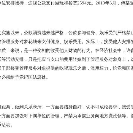
单位安排接待，违规公款支付游玩和餐费
2594
元。
2019
年
3
月，傅某
定实施以来，公款消费越来越严格，公款参与健身、娱乐受到严格禁
由管理服务对象花钱来支付健身、娱乐费用。实际上，接受他人安排
本质上来说，是一种变相的收受他人财物的行为。在经济社会中，许
乐等活动安排，只是把应当支出的费用转嫁到了管理服务对象身上，
员干部接受管理服务对象提供的吃喝玩乐之后，滥用权力，给党和国
为必须给予党纪国法惩处。
持距离，做到关系亲清。一方面要洁身自好，切不可放松要求，接受
一方面要加强对下属单位的管理，严禁为承揽业务向地方党政领导、
乐活动。