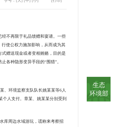
字号：
[大]
[中]
[小]
[打印]
已经不再限于礼品馈赠和宴请。一些
、行使公权力施加影响，从而成为其
方式赠送现金或者变相贿赂，目的是
止各种隐形变异手段的“围猎”。
生态
某、环境监察支队队长姚某某等
6
人
环境部
某个人支付。章某、姚某某分别受到
水库周边水域游玩，谎称来考察招