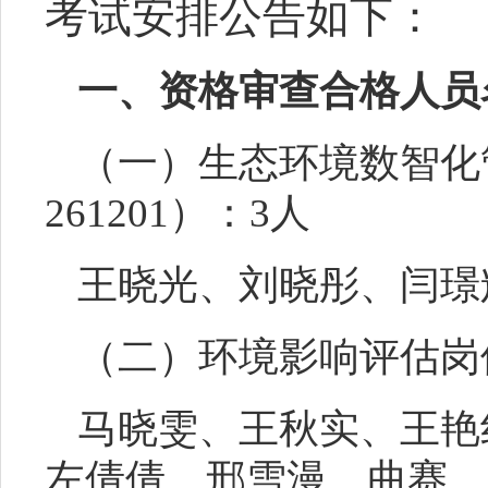
考试
安排公告如下：
一、资格审查
合格
人员
（一）生态环境数智化
261201
）：
3
人
王晓光
、
刘晓彤
、
闫璟
（二）环境影响评估岗
马晓雯
、
王秋实
、
王艳
左倩倩
、
邢雪漫
、
曲赛
、