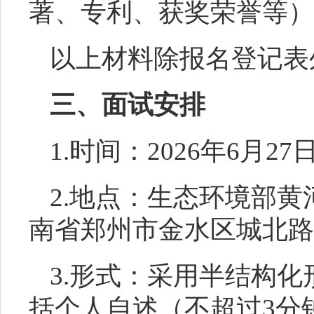
著、专利、获奖荣誉等）
以上材料除报名登记表
三、
面试
安排
1.
时间
：
202
6
年
6月
27
2.
地
点
：
生态环境部黄
南省郑州市金水区城北路
3.形式：采用半结构
括个人自述（不超过
3
分