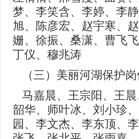
梦
、
李笑含
、
李婷
、
李静
旭
、
陈彦宏
、
赵宇寒
、
赵
姗
、
徐振
、
桑潇
、
曹飞飞
丁仪
、
穆兆涛
（三）
美丽河湖保护岗
马嘉晨、王宗阳、王晨
韶华、师叶冰、刘小珍、
园、
李文杰、李东顶、李
张飞、
张北平、张雨嘉、