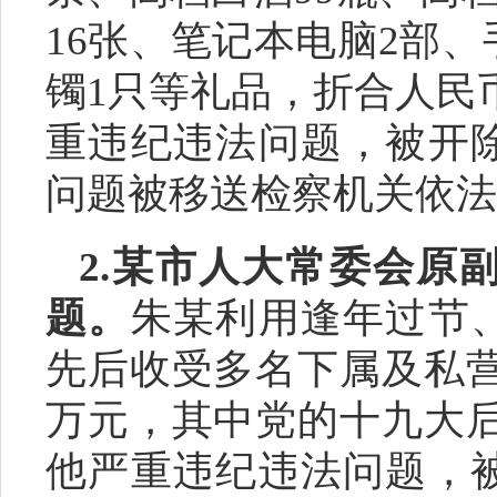
16张、笔记本电脑2部、
镯
1只等礼品
，
折合人民
重
违纪违法问题，被开
问题被移送检察机关依法
2.
某
市人大常委会原
题。
朱
某
利用逢年过节
先后收受多名下
属
及私
万
元，其中党的十九大
他严重违纪违法问题，