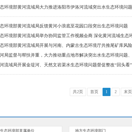
态环境部黄河流域局大力推进洛阳市伊洛河流域突出水生态环境问
态环境部黄河流域局反馈黄河小浪底至花园口段突出生态环境问题
态环境部黄河流域局举办协同监管工作视频会商 深化黄河流域生态
态环境部黄河流域局开展与河南、内蒙古生态环境厅共推尾矿库风
河局监督与帮扶并重，大力推动重点地市解决突出水生态环境问题
河流域局开展金堤河、天然文岩渠水生态环境问题督促整改“回头看
共2页
首页
1
2
末页
生态环境部直属单位
地方生态环境部门