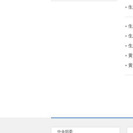
生
生
生
生
黄
黄
中央部委