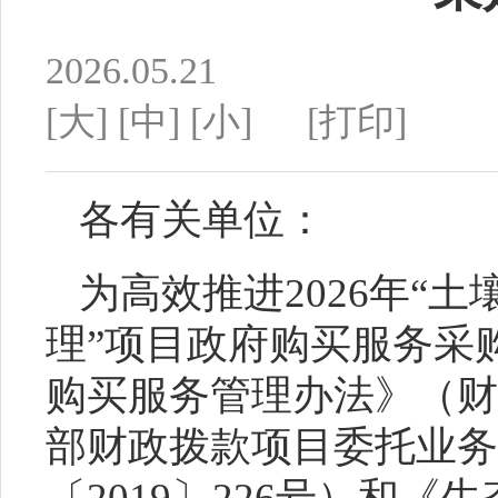
2026.05.21
[大]
[中]
[小]
[打印]
各有关单位：
为高效推进
202
6
年
“
土
理
”项目
政府购买服务采
购买服务管理办法》
（
财
部财政拨款项目委托
业务
〔
2019〕226号）和《